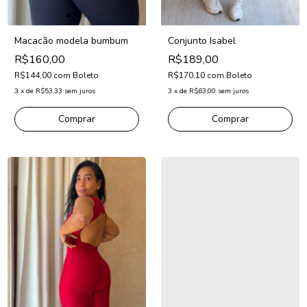
Macacão modela bumbum
Conjunto Isabel
R$160,00
R$189,00
R$144,00
com
Boleto
R$170,10
com
Boleto
3
x
de
R$53,33
sem juros
3
x
de
R$63,00
sem juros
Comprar
Comprar