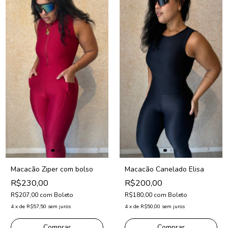
Macacão Ziper com bolso
Macacão Canelado Elisa
R$230,00
R$200,00
R$207,00
com
Boleto
R$180,00
com
Boleto
4
x
de
R$57,50
sem juros
4
x
de
R$50,00
sem juros
Comprar
Comprar