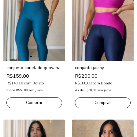
conjunto canelado geovana
conjunto jasmy
R$159,00
R$200,00
R$143,10
com
Boleto
R$180,00
com
Boleto
3
x
de
R$53,00
sem juros
4
x
de
R$50,00
sem juros
Comprar
Comprar