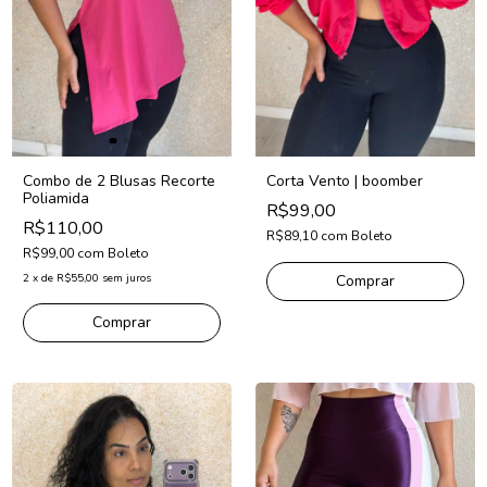
Combo de 2 Blusas Recorte
Corta Vento | boomber
Poliamida
R$99,00
R$110,00
R$89,10
com
Boleto
R$99,00
com
Boleto
2
x
de
R$55,00
sem juros
Comprar
Comprar