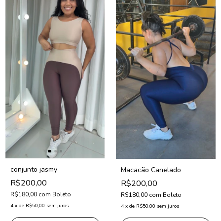
conjunto jasmy
Macacão Canelado
R$200,00
R$200,00
R$180,00
com
Boleto
R$180,00
com
Boleto
4
x
de
R$50,00
sem juros
4
x
de
R$50,00
sem juros