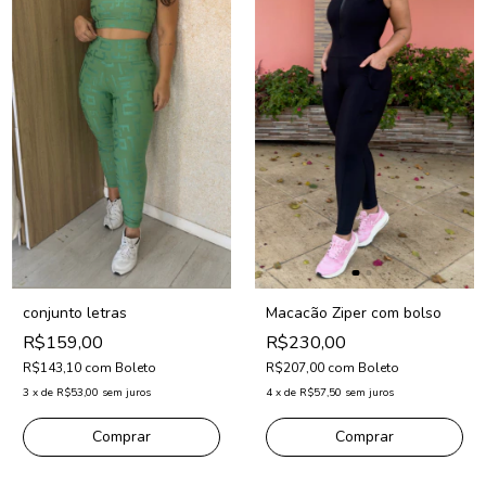
conjunto letras
Macacão Ziper com bolso
R$159,00
R$230,00
R$143,10
com
Boleto
R$207,00
com
Boleto
3
x
de
R$53,00
sem juros
4
x
de
R$57,50
sem juros
Comprar
Comprar