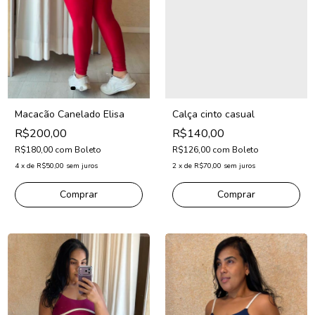
Calça cinto casual
Macacão Canelado Elisa
R$140,00
R$200,00
R$126,00
com
Boleto
R$180,00
com
Boleto
2
x
de
R$70,00
sem juros
4
x
de
R$50,00
sem juros
Comprar
Comprar