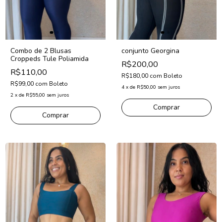
Combo de 2 Blusas
conjunto Georgina
Croppeds Tule Poliamida
R$200,00
R$110,00
R$180,00
com
Boleto
R$99,00
com
Boleto
4
x
de
R$50,00
sem juros
2
x
de
R$55,00
sem juros
Comprar
Comprar