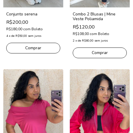
Conjunto serena
Combo 2 Blusas | Mine
Veste Poliamida
R$200,00
R$120,00
R$180,00
com
Boleto
R$108,00
com
Boleto
4
x
de
R$50,00
sem juros
2
x
de
R$60,00
sem juros
Comprar
Comprar