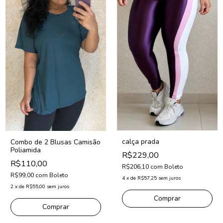
calça prada
Combo de 2 Blusas Camisão
Poliamida
R$229,00
R$110,00
R$206,10
com
Boleto
R$99,00
com
Boleto
4
x
de
R$57,25
sem juros
2
x
de
R$55,00
sem juros
Comprar
Comprar