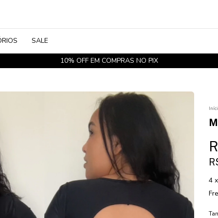
ÓRIOS
SALE
FRETE GRÁTIS EM COMPRAS ACIMA DE 350,00 REAIS
Iníc
M
R
R
4
Fre
Ta