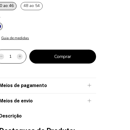
0 ao 46
48 ao 54
r
Guia de medidas
Meios de pagamento
Meios de envio
Descrição