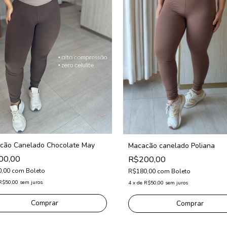
cão Canelado Chocolate May
Macacão canelado Poliana
00,00
R$200,00
0,00
com
Boleto
R$180,00
com
Boleto
R$50,00
sem juros
4
x
de
R$50,00
sem juros
Comprar
Comprar