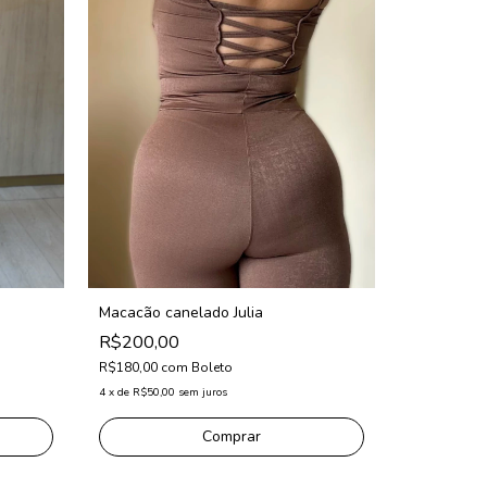
Macacão canelado Julia
R$200,00
Macacão ca
R$180,00
com
Boleto
R$200,0
4
x
de
R$50,00
sem juros
R$180,00
c
4
x
de
R$50,00
Comprar