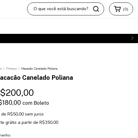
(
0
)
io
/
Fitness
/
Macacão Canelado Poliana
acacão Canelado Poliana
$200,00
$180,00
com
Boleto
x
de
R$50,00
sem juros
te grátis
a partir de
R$350,00
manho