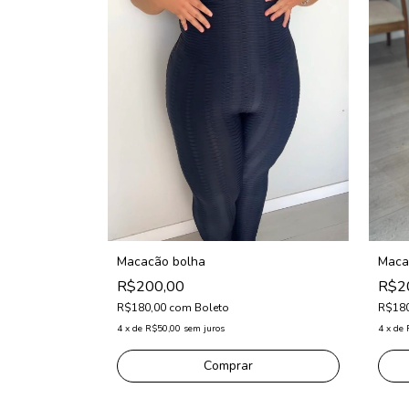
Macacão bolha
Maca
R$200,00
R$2
R$180,00
com
Boleto
R$18
4
x
de
R$50,00
sem juros
4
x
de
Comprar