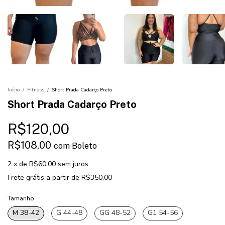
Início
/
Fitness
/
Short Prada Cadarço Preto
Short Prada Cadarço Preto
R$120,00
R$108,00
com
Boleto
2
x
de
R$60,00
sem juros
Frete grátis
a partir de
R$350,00
Tamanho
M 38-42
G 44-48
GG 48-52
G1 54-56