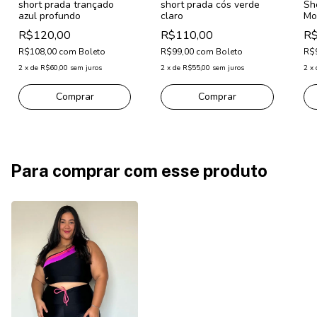
short prada trançado
short prada cós verde
Sh
azul profundo
claro
Mo
R$120,00
R$110,00
R$
R$108,00
com
Boleto
R$99,00
com
Boleto
R$
2
x
de
R$60,00
sem juros
2
x
de
R$55,00
sem juros
2
x
Comprar
Comprar
Para comprar com esse produto